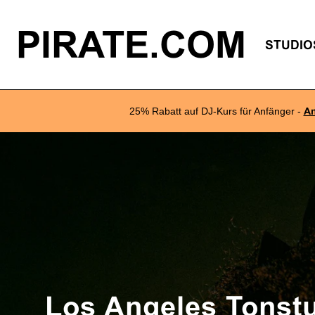
PIRATE.COM
STUDIO
25% Rabatt auf DJ-Kurs für Anfänger -
A
Los Angeles Tonst