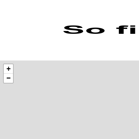
So f
+
−