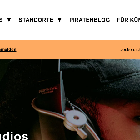
S
▼
STANDORTE
▼
PIRATENBLOG
FÜR KÜ
nmelden
Decke dic
udios