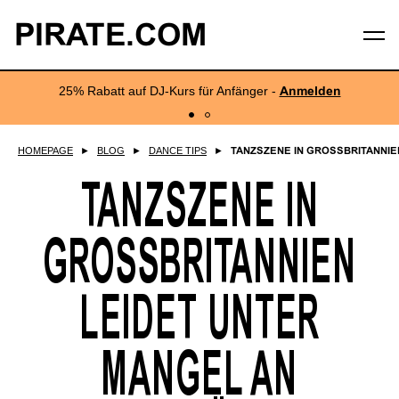
PIRATE.COM
25% Rabatt auf DJ-Kurs für Anfänger -
Anmelden
HOMEPAGE
►
BLOG
►
DANCE TIPS
►
TANZSZENE IN GROSSBRITANNIEN.
TANZSZENE IN
GROSSBRITANNIEN L
EIDET UNTER M
ANGEL AN P