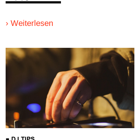
›
Weiterlesen
■
DJ TIPS