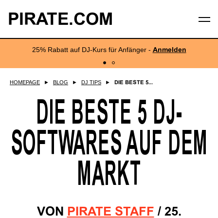
PIRATE.COM
25% Rabatt auf DJ-Kurs für Anfänger -
Anmelden
HOMEPAGE
►
BLOG
►
DJ TIPS
►
DIE BESTE 5...
DIE BESTE 5 DJ-
SOFTWARES AUF DEM
MARKT
VON
PIRATE STAFF
/
25.