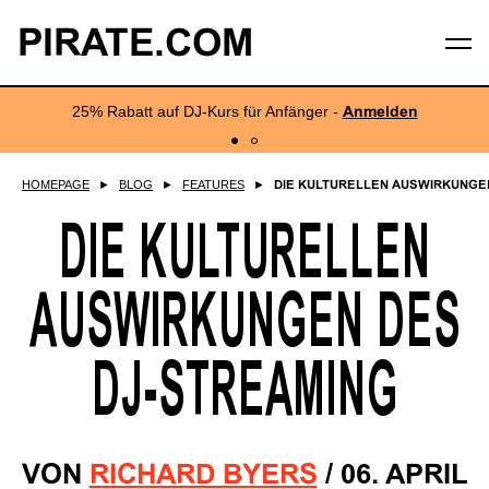
PIRATE.COM
25% Rabatt auf DJ-Kurs für Anfänger -
Anmelden
HOMEPAGE
►
BLOG
►
FEATURES
►
DIE KULTURELLEN AUSWIRKUNGEN
DIE KULTURELLEN
AUSWIRKUNGEN DES
DJ-STREAMING
VON
RICHARD BYERS
/
06. APRIL