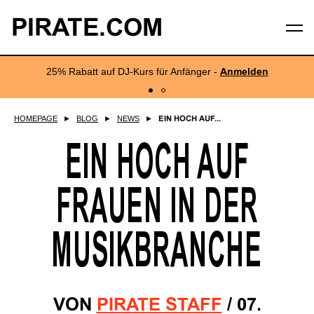
PIRATE.COM
25% Rabatt auf DJ-Kurs für Anfänger -
Anmelden
HOMEPAGE
►
BLOG
►
NEWS
►
EIN HOCH AUF...
EIN HOCH AUF
FRAUEN IN DER
MUSIKBRANCHE
VON
PIRATE STAFF
/
07.