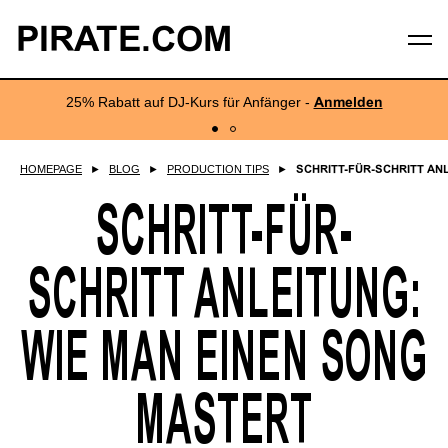
PIRATE.COM
25% Rabatt auf DJ-Kurs für Anfänger -
Anmelden
HOMEPAGE
►
BLOG
►
PRODUCTION TIPS
►
SCHRITT-FÜR-SCHRITT ANL
SCHRITT-FÜR-
SCHRITT ANLEITUNG:
WIE MAN EINEN SONG
MASTERT