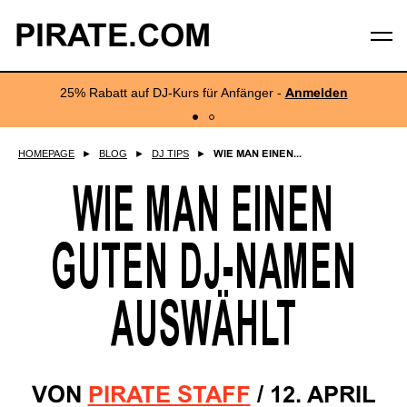
PIRATE.COM
25% Rabatt auf DJ-Kurs für Anfänger -
Anmelden
HOMEPAGE
►
BLOG
►
DJ TIPS
►
WIE MAN EINEN...
WIE MAN EINEN
GUTEN DJ-NAMEN
AUSWÄHLT
VON
PIRATE STAFF
/
12. APRIL