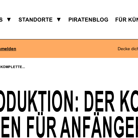
S
▼
STANDORTE
▼
PIRATENBLOG
FÜR KÜ
nmelden
Decke dic
KOMPLETTE...
ODUKTION: DER K
DEN FÜR ANFÄNGE