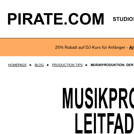
PIRATE.COM
STUDIO
25% Rabatt auf DJ-Kurs für Anfänger -
A
HOMEPAGE
►
BLOG
►
PRODUCTION TIPS
►
MUSIKPRODUKTION: DER 
MUSIKPR
LEITFA