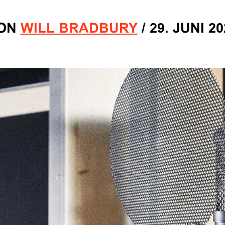
ON
WILL BRADBURY
/
29. JUNI 20