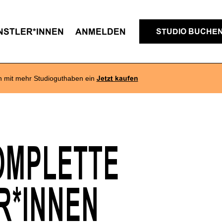
NSTLER*INNEN
ANMELDEN
STUDIO BUCHE
h mit mehr Studioguthaben ein
Jetzt kaufen
OMPLETTE
R*INNEN