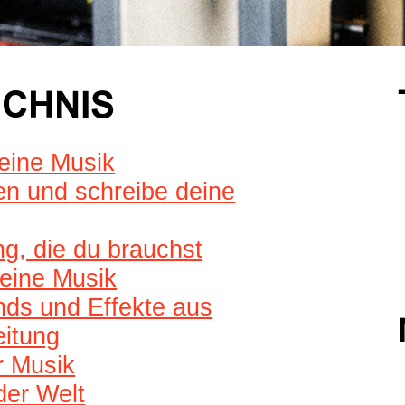
ICHNIS
deine Musik
en und schreibe deine
g, die du brauchst
eine Musik
unds und Effekte aus
eitung
r Musik
der Welt